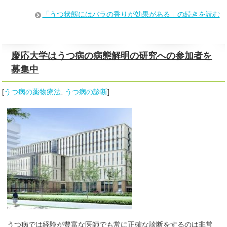
「うつ状態にはバラの香りが効果がある」の続きを読む
慶応大学はうつ病の病態解明の研究への参加者を
募集中
[
うつ病の薬物療法
,
うつ病の診断
]
うつ病では経験が豊富な医師でも常に正確な診断をするのは非常