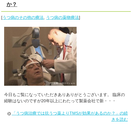
か？
[
うつ病のその他の療法
,
うつ病の薬物療法
]
今日もご覧になっていただきありありがとうございます。 臨床の
経験はないのですが20年以上にわたって製薬会社で新・・・
「うつ病治療では抗うつ薬よりTMSが効果があるのか？」の続
きを読む