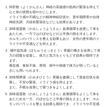
抑肝散（よくかんさん）神経の高揚感や筋肉の緊張を抑えて
心と体の状態を穏やかにします。
イライラ感や不眠などの精神神経症状や、更年期障害や自律
神経失調、月経前緊張症などにも効果があります。
加味逍遥散（かみしょうようさん）血液循環を改善して体を
あたため、一方ではのぼせなどの上半身の熱を冷まします。
ホルモンのバランスを整える効果もあり、女性の更年期のイ
ライラや不安感などを抑えます。
補中益気湯（ほちゅうえっきとう）胃腸の働きを改善して体
力の回復を促進し、体力と気力をとりもどす効果が期待でき
ます。
倦怠感、食欲不振、胃弱、病中や病後で体力が弱っていると
きにも用いられます。
加味帰脾湯（かみきひとう）胃腸を健康にして貧血症状を改
善し、不安や緊張、イライラ感を抑えます。
また、不眠を改善して寝つきをよくします。
加味逍遥散（かみしょうようさん）血液循環をよくして体を
あたためる一方、のぼせなど上半身の熱をさまします。ホル
モンのバランスを整える効果も期待でき、イライラや不安感