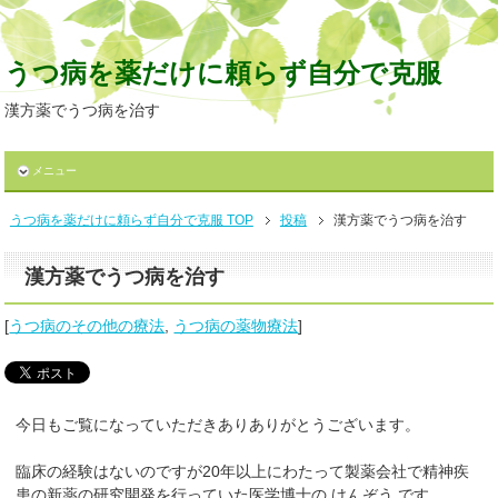
うつ病を薬だけに頼らず自分で克服
漢方薬でうつ病を治す
メニュー
うつ病を薬だけに頼らず自分で克服 TOP
投稿
漢方薬でうつ病を治す
漢方薬でうつ病を治す
[
うつ病のその他の療法
,
うつ病の薬物療法
]
今日もご覧になっていただきありありがとうございます。
臨床の経験はないのですが20年以上にわたって製薬会社で精神疾
患の新薬の研究開発を行っていた医学博士の けんぞう です。