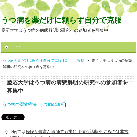
うつ病を薬だけに頼らず自分で克服
慶応大学はうつ病の病態解明の研究への参加者を募集中
メニュー
うつ病を薬だけに頼らず自分で克服 TOP
投稿
慶応大学はうつ病の病態
解明の研究への参加者を募集中
慶応大学はうつ病の病態解明の研究への参加者を
募集中
[
うつ病の薬物療法
,
うつ病の診断
]
うつ病では
経験が豊富な医師でも常に正確な診断をするのは非常