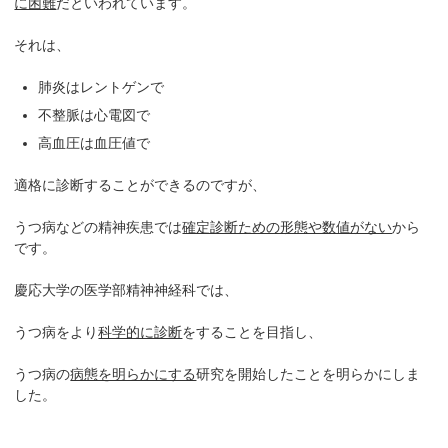
に困難
だといわれています。
それは、
肺炎はレントゲンで
不整脈は心電図で
高血圧は血圧値で
適格に診断することができるのですが、
うつ病などの精神疾患では
確定診断ための形態や数値がない
から
です。
慶応大学の医学部精神神経科では、
うつ病をより
科学的に診断
をすることを目指し、
うつ病の
病態を明らかにする
研究を開始したことを明らかにしま
した。