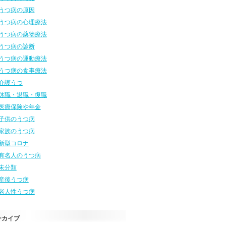
うつ病の原因
うつ病の心理療法
うつ病の薬物療法
うつ病の診断
うつ病の運動療法
うつ病の食事療法
介護うつ
休職・退職・復職
医療保険や年金
子供のうつ病
家族のうつ病
新型コロナ
有名人のうつ病
未分類
産後うつ病
老人性うつ病
ーカイブ