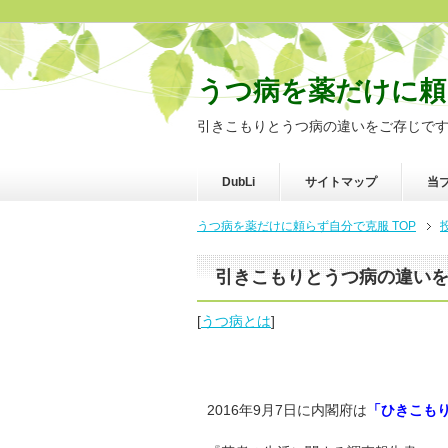
うつ病を薬だけに頼
引きこもりとうつ病の違いをご存じで
DubLi
サイトマップ
当
うつ病を薬だけに頼らず自分で克服 TOP
引きこもりとうつ病の違い
[
うつ病とは
]
2016年9月7日に内閣府は
「ひきこも