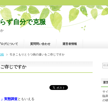
らず自分で克服
すか
ブログについて
質問問い合わせ
運営者情報
投稿
引きこもりとうつ病の違いをご存じですか
をご存じですか
運
サ
臨
り」実態調査
ともいえる
の