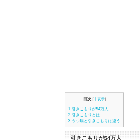
目次
[
非表示
]
1
引きこもりが54万人
2
引きこもりとは
3
うつ病と引きこもりは違う
引きこもりが54万人