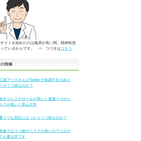
のサイトを始めたのは義弟が長い間、精神疾患
患っているからです。 ⇒ つづきは
コチラ
近の投稿
広瀬アリスさんはTwitterで体調不良を訴え
たがうつ病なのか？
血中コレステロールが高いと産後うつのリ
スクが低い｜富山大学
憂うつな気分になったらうつ病なのか？
孤食ではうつ病のリスクが高いのでコロナ
でも要注意です