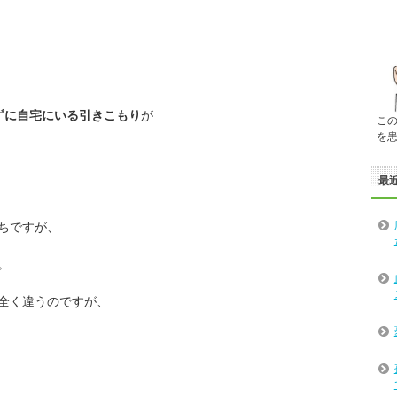
ずに自宅にいる
引きこもり
が
こ
を
最
ちですが、
。
全く違うのですが、