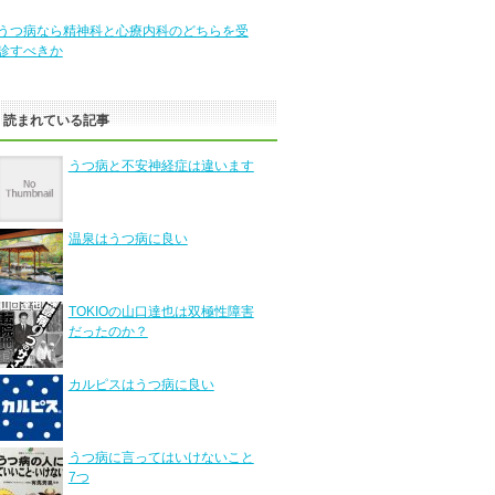
うつ病なら精神科と心療内科のどちらを受
診すべきか
く読まれている記事
うつ病と不安神経症は違います
温泉はうつ病に良い
TOKIOの山口達也は双極性障害
だったのか？
カルピスはうつ病に良い
うつ病に言ってはいけないこと
7つ