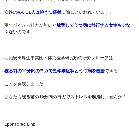
女性の
4人に1人は抑うつ症状
に陥るといわれています。
更年期だから仕方が無いと
放置してうつ病に移行する女性も少な
くない
のです。
明治安田厚生事業団・体力医学研究所の研究グループは、
寝る前の10分間のヨガで更年期症状とうつ病を改善
できる
ことを発表しました。
あなたも
寝る前の10分間のヨガでストレスを解消
しませんか？
Sponsored Link