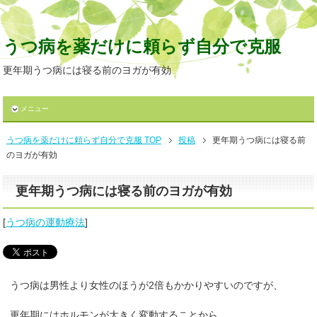
うつ病を薬だけに頼らず自分で克服
更年期うつ病には寝る前のヨガが有効
メニュー
うつ病を薬だけに頼らず自分で克服 TOP
投稿
更年期うつ病には寝る前
のヨガが有効
更年期うつ病には寝る前のヨガが有効
[
うつ病の運動療法
]
うつ病は男性より女性のほうが2倍もかかりやすいのですが、
更年期にはホルモンが大きく変動することから、