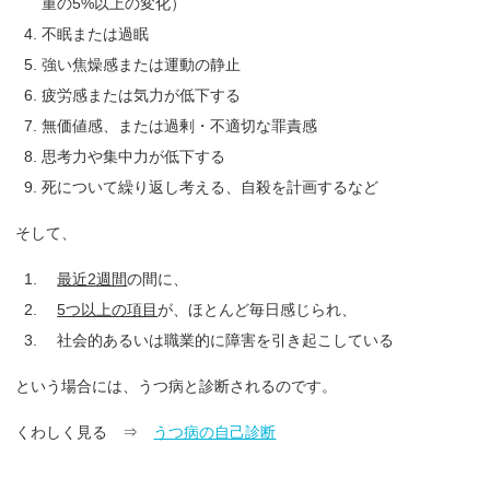
重の5%以上の変化）
不眠または過眠
強い焦燥感または運動の静止
疲労感または気力が低下する
無価値感、または過剰・不適切な罪責感
思考力や集中力が低下する
死について繰り返し考える、自殺を計画するなど
そして、
最近2週間
の間に、
5つ以上の項目
が、ほとんど毎日感じられ、
社会的あるいは職業的に障害を引き起こしている
という場合には、うつ病と診断されるのです。
くわしく見る ⇒
うつ病の自己診断