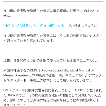
うつ病の患者数が急増した原因は病気喧伝の影響だけではありま
せん。
“ゆううつ”も診断しだいで“うつ病”になる
でお伝えしたように、
うつ病の患者数が急増した背景には「うつ病の診断方法」も大き
く関わっていると言われています。
現在、世界的のうつ病の診断で使われている診断マニュアルは、
米国精神医学会のDMS（Diagnostic and Statistical Manual of
Mental Disorders；精神疾患の診断・統計マニュアル）がデファク
トスタンダード（事実上の標準）として用いられています。
DMSは1980年代以降に世界的に普及しましが、1980年に改訂され
たDMS-Ⅱでは、うつ病の原因を遺伝や性格として分類していたた
め、診断に際しては原因の特定に時間を要して効率的な診断が下
せませんでした。