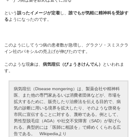
うつ病は薬を飲めば直ぐに治る
という
誤ったイメージが定着
し、
誰でもが気軽に精神科を受診す
る
ようになったのです。
このようにしてうつ病の患者数が急増し、グラクソ・スミスクラ
イン社のパキシルの売上げが伸びたのです。
このような現象は、
病気喧伝（びょうきけんでん）
といわれま
す。
病気喧伝（Disease mongering）は、製薬会社や精神科
医、また他の専門家あるいは消費者団体などが、市場を
拡大するために、販売したり治療法を伝える目的で、病
気の診断に用いる境界を拡大したり、そのような啓発を
市民に宣伝することに対する、蔑称である。例として、
男性型脱毛症（AGA）や社交不安障害（SAD）が挙げら
れる。典型的には「医師に相談を」で締めくくられる広
告である。 Wikipediaより