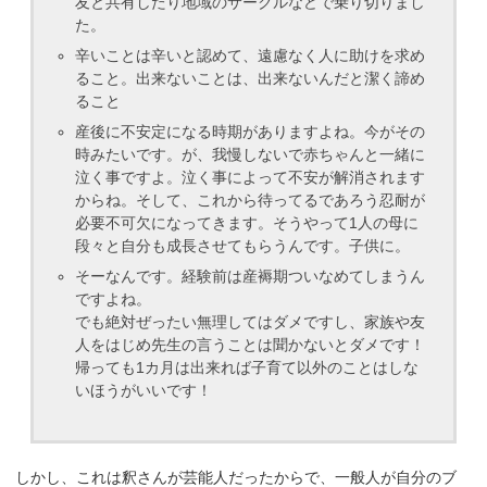
友と共有したり地域のサークルなどで乗り切りまし
た。
辛いことは辛いと認めて、遠慮なく人に助けを求め
ること。出来ないことは、出来ないんだと潔く諦め
ること
産後に不安定になる時期がありますよね。今がその
時みたいです。が、我慢しないで赤ちゃんと一緒に
泣く事ですよ。泣く事によって不安が解消されます
からね。そして、これから待ってるであろう忍耐が
必要不可欠になってきます。そうやって1人の母に
段々と自分も成長させてもらうんです。子供に。
そーなんです。経験前は産褥期ついなめてしまうん
ですよね。
でも絶対ぜったい無理してはダメですし、家族や友
人をはじめ先生の言うことは聞かないとダメです！
帰っても1カ月は出来れば子育て以外のことはしな
いほうがいいです！
しかし、これは釈さんが芸能人だったからで、一般人が自分のブ