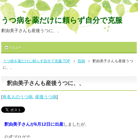
うつ病を薬だけに頼らず自分で克服
釈由美子さんも産後うつに、、
メニュー
うつ病を薬だけに頼らず自分で克服 TOP
投稿
釈由美子さんも産後うつ
に、、
釈由美子さんも産後うつに、、
[
有名人のうつ病
,
産後うつ病
]
釈由美子さんが6月12日に出産
しましたが、
公式ブログで、