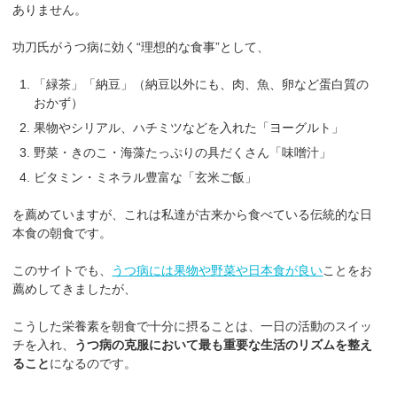
ありません。
功刀氏がうつ病に効く“理想的な食事”として、
「緑茶」「納豆」（納豆以外にも、肉、魚、卵など蛋白質の
おかず）
果物やシリアル、ハチミツなどを入れた「ヨーグルト」
野菜・きのこ・海藻たっぷりの具だくさん「味噌汁」
ビタミン・ミネラル豊富な「玄米ご飯」
を薦めていますが、これは私達が古来から食べている伝統的な日
本食の朝食です。
このサイトでも、
うつ病には果物や野菜や日本食が良い
ことをお
薦めしてきましたが、
こうした栄養素を朝食で十分に摂ることは、一日の活動のスイッ
チを入れ、
うつ病の克服において最も重要な生活のリズムを整え
ること
になるのです。