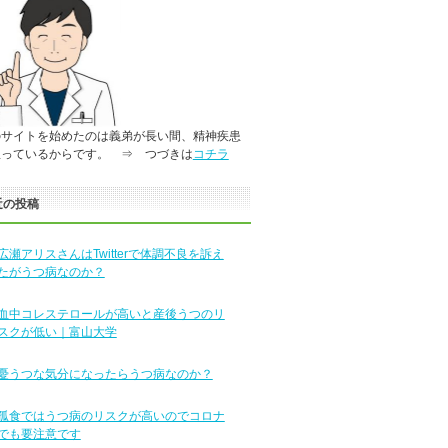
のサイトを始めたのは義弟が長い間、精神疾患
患っているからです。 ⇒ つづきは
コチラ
近の投稿
広瀬アリスさんはTwitterで体調不良を訴え
たがうつ病なのか？
血中コレステロールが高いと産後うつのリ
スクが低い｜富山大学
憂うつな気分になったらうつ病なのか？
孤食ではうつ病のリスクが高いのでコロナ
でも要注意です