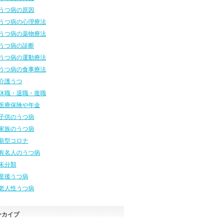
うつ病の原因
うつ病の心理療法
うつ病の薬物療法
うつ病の診断
うつ病の運動療法
うつ病の食事療法
介護うつ
休職・退職・復職
医療保険や年金
子供のうつ病
家族のうつ病
新型コロナ
有名人のうつ病
未分類
産後うつ病
老人性うつ病
ーカイブ