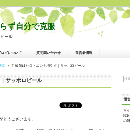
らず自分で克服
ロビール
ブログについて
質問問い合わせ
運営者情報
投稿
乳酸菌はセロトニンを増やす｜サッポロビール
す｜サッポロビール
運
サ
臨
がとうございます。
の