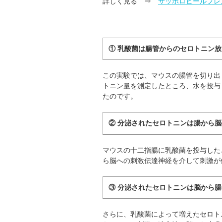
詳しく見る ⇒
サッポロビールプレ
① 乳酸菌は腸管からのセロトニン
この実験では、マウスの腸管を切り出
トニン量を測定したところ、水を投与
たのです。
② 分泌されたセロトニンは腸から
マウスの十二指腸に乳酸菌を投与した
ら脳への刺激伝達神経を介して刺激が
③ 分泌されたセロトニンは脳から
さらに、乳酸菌によって増えたセロト