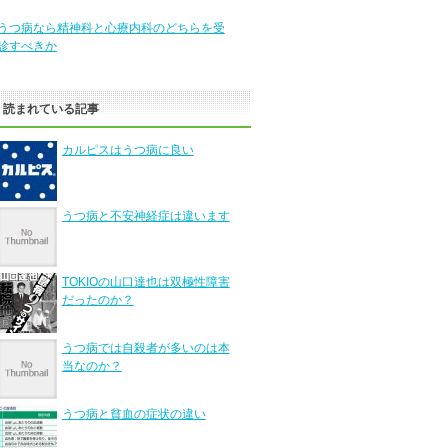
うつ病なら精神科と心療内科のどちらを受
診すべきか
く読まれている記事
カルピスはうつ病に良い
うつ病と不安神経症は違います
TOKIOの山口達也は双極性障害
だったのか？
うつ病では自殺者が多いのは本
当なのか？
うつ病と貧血の症状の違い