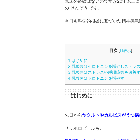
臨床の経験はないのですが20年以上
の けんぞう です。
今日も科学的根拠に基づいた精神疾患
目次
[
非表示
]
1
はじめに
2
乳酸菌はセロトニンを増やしストレ
3
乳酸菌はストレスや睡眠障害を改善
4
乳酸菌はセロトニンを増やす
はじめに
先日から
ヤクルトやカルピスがうつ病
サッポロビールも、