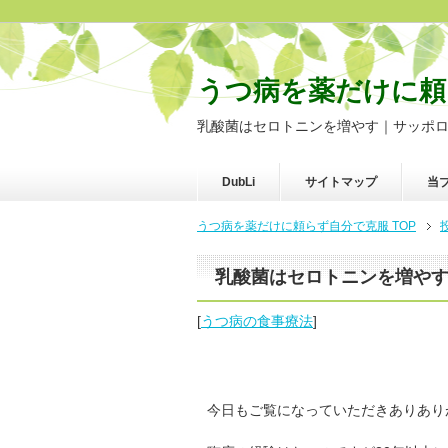
うつ病を薬だけに頼
乳酸菌はセロトニンを増やす｜サッポ
DubLi
サイトマップ
当
うつ病を薬だけに頼らず自分で克服 TOP
乳酸菌はセロトニンを増や
[
うつ病の食事療法
]
今日もご覧になっていただきありあり