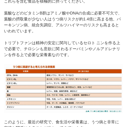
これらを含む食品を積極的に摂ってください。
葉酸などのビタミンB群はアミノ酸やDNAの合成に必要不可欠で、
葉酸の摂取量が少ない人はうつ病リスクが約1.4倍に高まる他、パ
ーキンソン病、統合失調症、アルツハイマーのリスクも高まると
いわれています。
トリプトファンは精神の安定に関与しているセロト ニンを作る上
で必要で、チロシンも意欲に関 わるドーパミンやノルアドレナリ
ンを作る上で必要な栄養素なのです。
このように、最近の研究で、食生活や栄養素は、うつ病と非常に