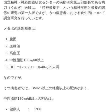
国立精神・神経医療研究センターの疾病研究第三部部長である功
刀（くぬぎ）医師は、「精神栄養学」という精神疾患と栄養の関
係の研究の第一人者ですが、うつ病患者における食生活について
調査研究を行っています。
メタボの診断基準は、
腹囲
血糖値
高血圧
中性脂肪150㎎/dl以上
HDLコレステロール40㎎/dl未満
なのですが、
うつ病患者では、BMI25以上の軽度以上の肥満が多く、
中性脂肪150㎎/dl以上の割合は、
健康人 ： 19％