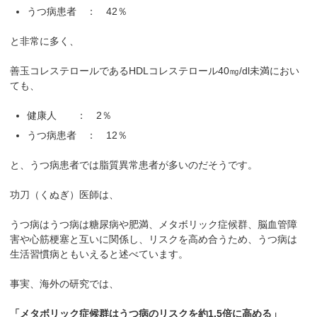
うつ病患者 ： 42％
と非常に多く、
善玉コレステロールであるHDLコレステロール40㎎/dl未満におい
ても、
健康人 ： 2％
うつ病患者 ： 12％
と、うつ病患者では脂質異常患者が多いのだそうです。
功刀（くぬぎ）医師は、
うつ病はうつ病は糖尿病や肥満、メタボリック症候群、脳血管障
害や心筋梗塞と互いに関係し、リスクを高め合うため、うつ病は
生活習慣病ともいえると述べています。
事実、海外の研究では、
「メタボリック症候群はうつ病のリスクを約1.5倍に高める」