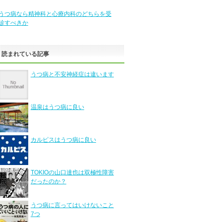
うつ病なら精神科と心療内科のどちらを受
診すべきか
く読まれている記事
うつ病と不安神経症は違います
温泉はうつ病に良い
カルピスはうつ病に良い
TOKIOの山口達也は双極性障害
だったのか？
うつ病に言ってはいけないこと
7つ