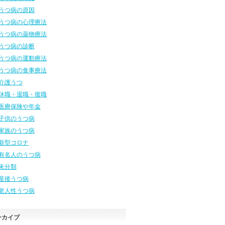
うつ病の原因
うつ病の心理療法
うつ病の薬物療法
うつ病の診断
うつ病の運動療法
うつ病の食事療法
介護うつ
休職・退職・復職
医療保険や年金
子供のうつ病
家族のうつ病
新型コロナ
有名人のうつ病
未分類
産後うつ病
老人性うつ病
ーカイブ