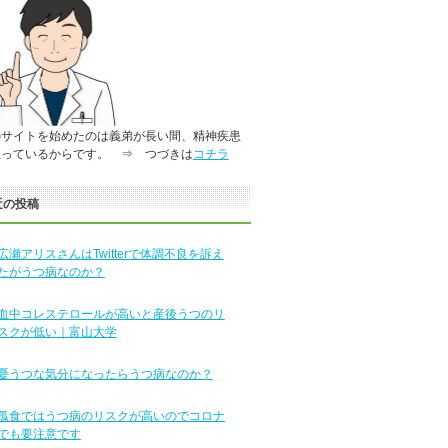
のサイトを始めたのは義弟が長い間、精神疾患
患っているからです。 ⇒ つづきは
コチラ
近の投稿
広瀬アリスさんはTwitterで体調不良を訴え
たがうつ病なのか？
血中コレステロールが高いと産後うつのリ
スクが低い｜富山大学
憂うつな気分になったらうつ病なのか？
孤食ではうつ病のリスクが高いのでコロナ
でも要注意です