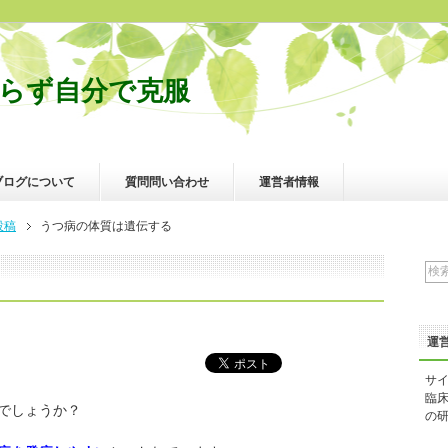
らず自分で克服
ブログについて
質問問い合わせ
運営者情報
投稿
うつ病の体質は遺伝する
運
サ
臨
でしょうか？
の