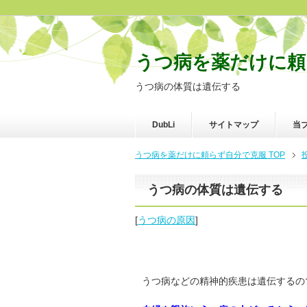
うつ病を薬だけに頼
うつ病の体質は遺伝する
DubLi
サイトマップ
当
うつ病を薬だけに頼らず自分で克服 TOP
うつ病の体質は遺伝する
[
うつ病の原因
]
うつ病などの精神的疾患は遺伝するの