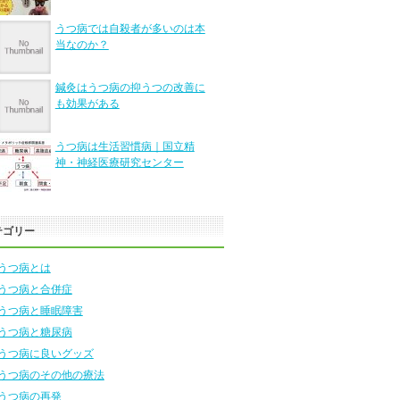
うつ病では自殺者が多いのは本
当なのか？
鍼灸はうつ病の抑うつの改善に
も効果がある
うつ病は生活習慣病｜国立精
神・神経医療研究センター
テゴリー
うつ病とは
うつ病と合併症
うつ病と睡眠障害
うつ病と糖尿病
うつ病に良いグッズ
うつ病のその他の療法
うつ病の再発