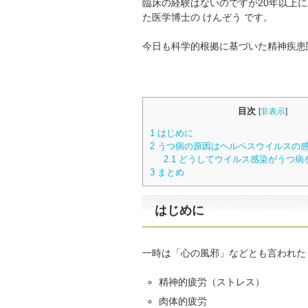
臨床の経験はないのですが20年以上
た医学博士の けんぞう です。
今日も科学的根拠に基づいた精神疾患
目次
[
非表示
]
1
はじめに
2
うつ病の原因はヘルペスウイルスの
2.1
どうしてウイルス感染がうつ病
3
まとめ
はじめに
一時は「心の風邪」などとも言われた
精神的疲労（ストレス）
肉体的疲労