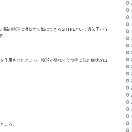
）が脳の嗅球に潜伏する際にできるSITH-1という遺伝子がう
す。
-1を作用させたところ、嗅球が壊れてうつ病に似た症状が出
たところ、