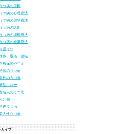
うつ病の原因
うつ病の心理療法
うつ病の薬物療法
うつ病の診断
うつ病の運動療法
うつ病の食事療法
介護うつ
休職・退職・復職
医療保険や年金
子供のうつ病
家族のうつ病
新型コロナ
有名人のうつ病
未分類
産後うつ病
老人性うつ病
ーカイブ