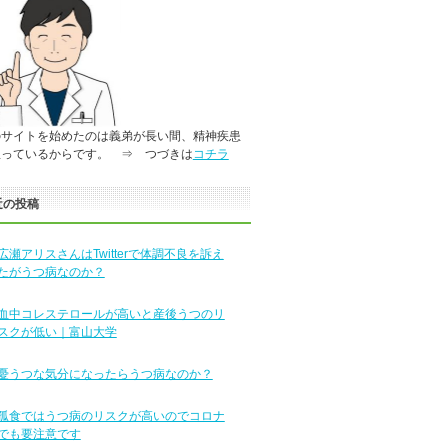
のサイトを始めたのは義弟が長い間、精神疾患
患っているからです。 ⇒ つづきは
コチラ
近の投稿
広瀬アリスさんはTwitterで体調不良を訴え
たがうつ病なのか？
血中コレステロールが高いと産後うつのリ
スクが低い｜富山大学
憂うつな気分になったらうつ病なのか？
孤食ではうつ病のリスクが高いのでコロナ
でも要注意です