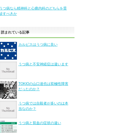
うつ病なら精神科と心療内科のどちらを受
診すべきか
く読まれている記事
カルピスはうつ病に良い
うつ病と不安神経症は違います
TOKIOの山口達也は双極性障害
だったのか？
うつ病では自殺者が多いのは本
当なのか？
うつ病と貧血の症状の違い