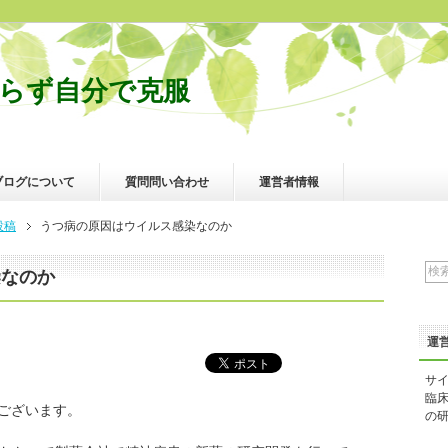
らず自分で克服
ブログについて
質問問い合わせ
運営者情報
投稿
うつ病の原因はウイルス感染なのか
染なのか
運
サ
臨
ございます。
の