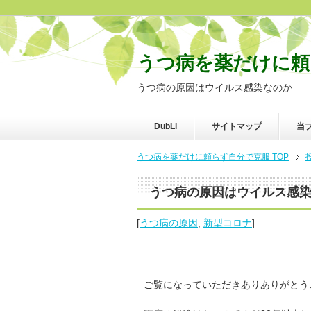
うつ病を薬だけに頼
うつ病の原因はウイルス感染なのか
DubLi
サイトマップ
当
うつ病を薬だけに頼らず自分で克服 TOP
うつ病の原因はウイルス感
[
うつ病の原因
,
新型コロナ
]
ご覧になっていただきありありがとう