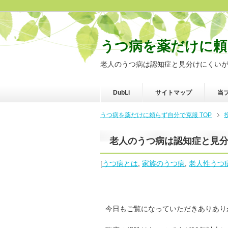
うつ病を薬だけに頼
老人のうつ病は認知症と見分けにくい
DubLi
サイトマップ
当
うつ病を薬だけに頼らず自分で克服 TOP
老人のうつ病は認知症と見
[
うつ病とは
,
家族のうつ病
,
老人性うつ
今日もご覧になっていただきありあり