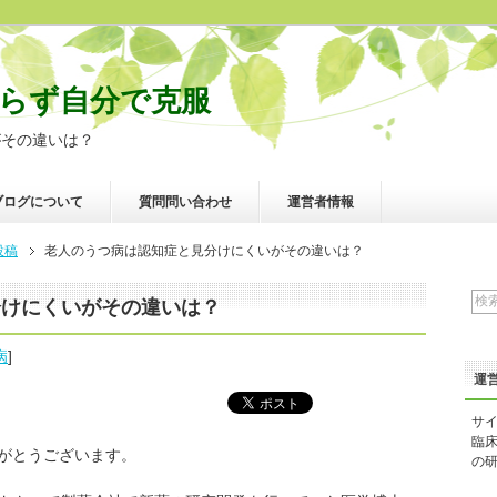
らず自分で克服
がその違いは？
ブログについて
質問問い合わせ
運営者情報
投稿
老人のうつ病は認知症と見分けにくいがその違いは？
分けにくいがその違いは？
病
]
運
サ
臨
がとうございます。
の