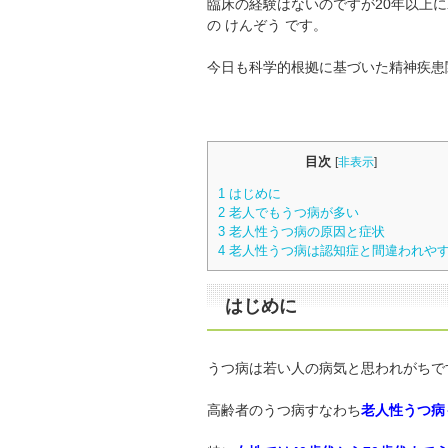
臨床の経験はないのですが20年以上
の けんぞう です。
今日も科学的根拠に基づいた精神疾患
目次
[
非表示
]
1
はじめに
2
老人でもうつ病が多い
3
老人性うつ病の原因と症状
4
老人性うつ病は認知症と間違われや
はじめに
うつ病は若い人の病気と思われがちで
高齢者のうつ病すなわち
老人性うつ病