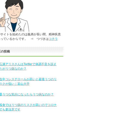
のサイトを始めたのは義弟が長い間、精神疾患
患っているからです。 ⇒ つづきは
コチラ
近の投稿
広瀬アリスさんはTwitterで体調不良を訴え
たがうつ病なのか？
血中コレステロールが高いと産後うつのリ
スクが低い｜富山大学
憂うつな気分になったらうつ病なのか？
孤食ではうつ病のリスクが高いのでコロナ
でも要注意です