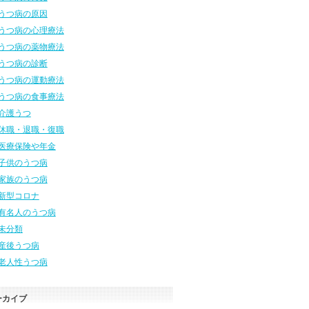
うつ病の原因
うつ病の心理療法
うつ病の薬物療法
うつ病の診断
うつ病の運動療法
うつ病の食事療法
介護うつ
休職・退職・復職
医療保険や年金
子供のうつ病
家族のうつ病
新型コロナ
有名人のうつ病
未分類
産後うつ病
老人性うつ病
ーカイブ