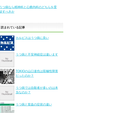
うつ病なら精神科と心療内科のどちらを受
診すべきか
く読まれている記事
カルピスはうつ病に良い
うつ病と不安神経症は違います
TOKIOの山口達也は双極性障害
だったのか？
うつ病では自殺者が多いのは本
当なのか？
うつ病と貧血の症状の違い