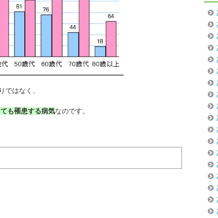
りではなく、
っても罹患する病気
なのです。