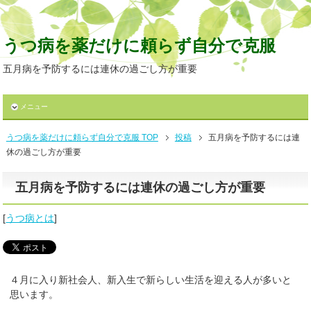
うつ病を薬だけに頼らず自分で克服
五月病を予防するには連休の過ごし方が重要
メニュー
うつ病を薬だけに頼らず自分で克服 TOP
投稿
五月病を予防するには連
休の過ごし方が重要
五月病を予防するには連休の過ごし方が重要
[
うつ病とは
]
４月に入り新社会人、新入生で新らしい生活を迎える人が多いと
思います。