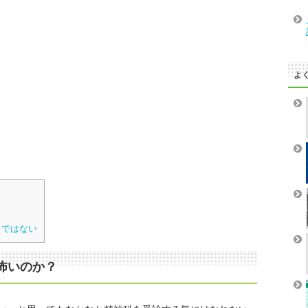
よ
？
りではない
怖いのか？