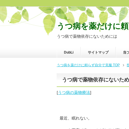
うつ病を薬だけに頼
うつ病で薬物依存にないためには
DubLi
サイトマップ
当
うつ病を薬だけに頼らず自分で克服 TOP
うつ病で薬物依存にないた
[
うつ病の薬物療法
]
最近、眠れない。