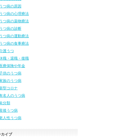
うつ病の原因
うつ病の心理療法
うつ病の薬物療法
うつ病の診断
うつ病の運動療法
うつ病の食事療法
介護うつ
休職・退職・復職
医療保険や年金
子供のうつ病
家族のうつ病
新型コロナ
有名人のうつ病
未分類
産後うつ病
老人性うつ病
ーカイブ