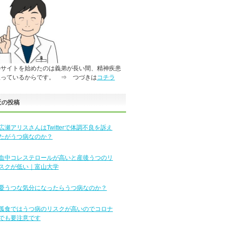
のサイトを始めたのは義弟が長い間、精神疾患
患っているからです。 ⇒ つづきは
コチラ
近の投稿
広瀬アリスさんはTwitterで体調不良を訴え
たがうつ病なのか？
血中コレステロールが高いと産後うつのリ
スクが低い｜富山大学
憂うつな気分になったらうつ病なのか？
孤食ではうつ病のリスクが高いのでコロナ
でも要注意です