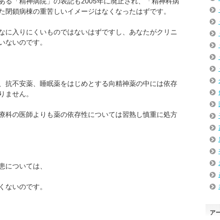
ある「精神病院」の表記も2005年に廃止され、「精神科病
た閉鎖病棟の重苦しいイメージはなくなったはずです。
なに入りにくいものではないはずですし、あなたがクリニ
いないのです。
、抗不安薬、睡眠薬をはじめとする向精神薬の中には依存
りません。
療科の医師よりも薬の依存性については習熟し慎重に処方
患については、
くないのです。
ア