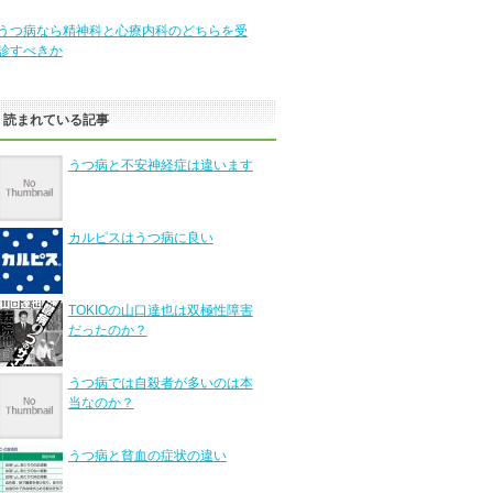
うつ病なら精神科と心療内科のどちらを受
診すべきか
く読まれている記事
うつ病と不安神経症は違います
カルピスはうつ病に良い
TOKIOの山口達也は双極性障害
だったのか？
うつ病では自殺者が多いのは本
当なのか？
うつ病と貧血の症状の違い