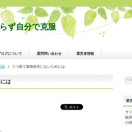
らず自分で克服
ブログについて
質問問い合わせ
運営者情報
投稿
うつ病で薬物依存にないためには
めには
運
サ
臨
の