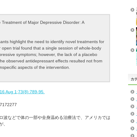
 Treatment of Major Depressive Disorder: A
ants highlight the need to identify novel treatments for
r open trial found that a single session of whole-body
essive symptoms; however, the lack of a placebo
t the observed antidepressant effects resulted not from
specific aspects of the intervention.
カ
16 Aug 1;73(8):789-95.
27172277
ロ波などで体の一部や全身温める治療法で、アメリカでは
が、