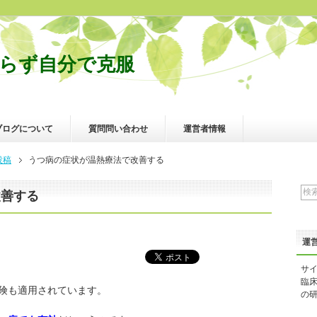
らず自分で克服
ブログについて
質問問い合わせ
運営者情報
投稿
うつ病の症状が温熱療法で改善する
改善する
運
サ
臨
険も適用されています。
の