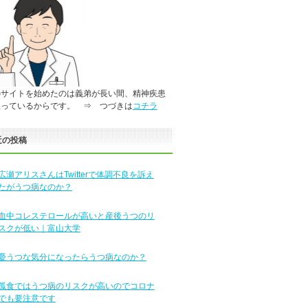
のサイトを始めたのは義弟が長い間、精神疾患
患っているからです。 ⇒ つづきは
コチラ
近の投稿
広瀬アリスさんはTwitterで体調不良を訴え
たがうつ病なのか？
血中コレステロールが高いと産後うつのリ
スクが低い｜富山大学
憂うつな気分になったらうつ病なのか？
孤食ではうつ病のリスクが高いのでコロナ
でも要注意です