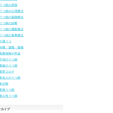
うつ病の原因
うつ病の心理療法
うつ病の薬物療法
うつ病の診断
うつ病の運動療法
うつ病の食事療法
介護うつ
休職・退職・復職
医療保険や年金
子供のうつ病
家族のうつ病
新型コロナ
有名人のうつ病
未分類
産後うつ病
老人性うつ病
ーカイブ