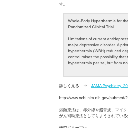
す。
Whole-Body Hyperthermia for the
Randomized Clinical Trial.
Limitations of current antidepress
major depressive disorder. A prio
hyperthermia (WBH) reduced depr
control raises the possibility tha
hyperthermia per se, but from non
詳しく見る ⇒
JAMA Psychiatry. 20
http://www.ncbi.nlm.nih.gov/pubmed/
温熱療法は、赤外線や超音波、マイク
がん補助療法としてりようされている
研究グループは、