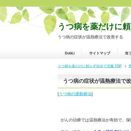
うつ病を薬だけに頼
うつ病の症状が温熱療法で改善する
DubLi
サイトマップ
当
うつ病を薬だけに頼らず自分で克服 TOP
うつ病の症状が温熱療法で
[
うつ病の運動療法
]
がんの治療では温熱療法が有効で、保