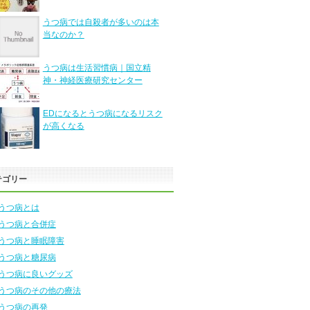
うつ病では自殺者が多いのは本
当なのか？
うつ病は生活習慣病｜国立精
神・神経医療研究センター
EDになるとうつ病になるリスク
が高くなる
テゴリー
うつ病とは
うつ病と合併症
うつ病と睡眠障害
うつ病と糖尿病
うつ病に良いグッズ
うつ病のその他の療法
うつ病の再発