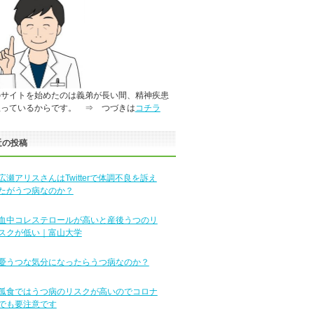
のサイトを始めたのは義弟が長い間、精神疾患
患っているからです。 ⇒ つづきは
コチラ
近の投稿
広瀬アリスさんはTwitterで体調不良を訴え
たがうつ病なのか？
血中コレステロールが高いと産後うつのリ
スクが低い｜富山大学
憂うつな気分になったらうつ病なのか？
孤食ではうつ病のリスクが高いのでコロナ
でも要注意です