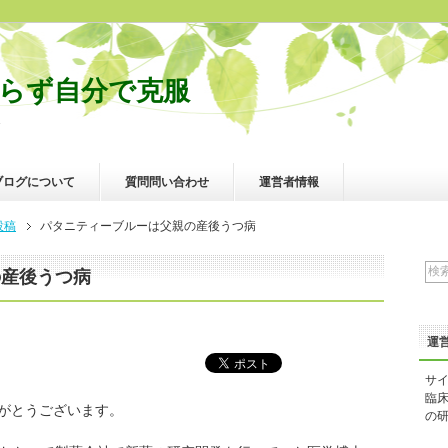
らず自分で克服
病
ブログについて
質問問い合わせ
運営者情報
投稿
パタニティーブルーは父親の産後うつ病
の産後うつ病
運
サ
臨
がとうございます。
の