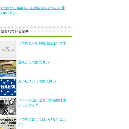
うつ病なら精神科と心療内科のどちらを受
診すべきか
く読まれている記事
うつ病と不安神経症は違います
温泉はうつ病に良い
カルピスはうつ病に良い
TOKIOの山口達也は双極性障害
だったのか？
うつ病に言ってはいけないこと
7つ