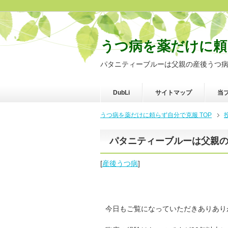
うつ病を薬だけに頼
パタニティーブルーは父親の産後うつ
DubLi
サイトマップ
当
うつ病を薬だけに頼らず自分で克服 TOP
パタニティーブルーは父親
[
産後うつ病
]
今日もご覧になっていただきありあり