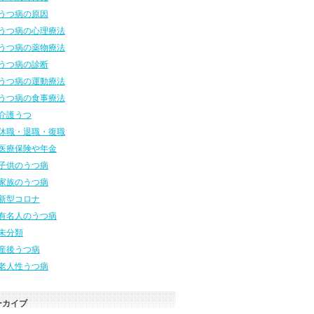
うつ病の原因
うつ病の心理療法
うつ病の薬物療法
うつ病の診断
うつ病の運動療法
うつ病の食事療法
介護うつ
休職・退職・復職
医療保険や年金
子供のうつ病
家族のうつ病
新型コロナ
有名人のうつ病
未分類
産後うつ病
老人性うつ病
ーカイブ