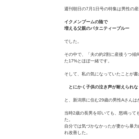
週刊朝日の7月1日号の特集は男性の
イクメンブームの陰で
増える父親のパタニティーブルー
でした。
その中で、「夫の約2割に産後うつ傾
た17%とほぼ一緒です。
そして、私の気になっていたことが書
とにかく子供の泣き声が耐えられな
と、新潟県に住む29歳の男性Aさん
当時2歳の長男を叩いても、怒鳴って
た。
自分では気づかなかったが妻から暴力
れ改善した。