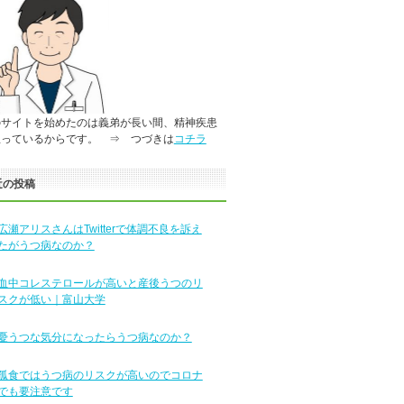
のサイトを始めたのは義弟が長い間、精神疾患
患っているからです。 ⇒ つづきは
コチラ
近の投稿
広瀬アリスさんはTwitterで体調不良を訴え
たがうつ病なのか？
血中コレステロールが高いと産後うつのリ
スクが低い｜富山大学
憂うつな気分になったらうつ病なのか？
孤食ではうつ病のリスクが高いのでコロナ
でも要注意です