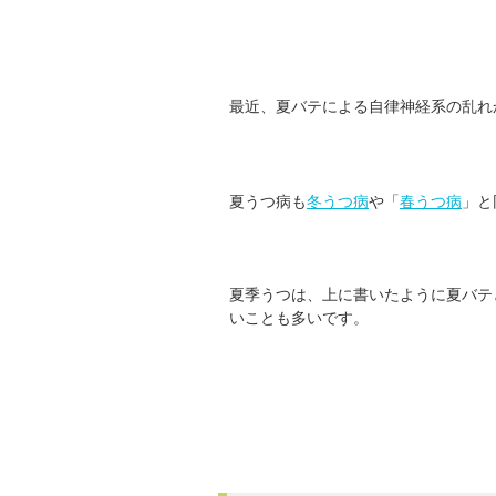
最近、夏バテによる自律神経系の乱れ
夏うつ病も
冬うつ病
や「
春うつ病
」と
夏季うつは、上に書いたように夏バテ
いことも多いです。