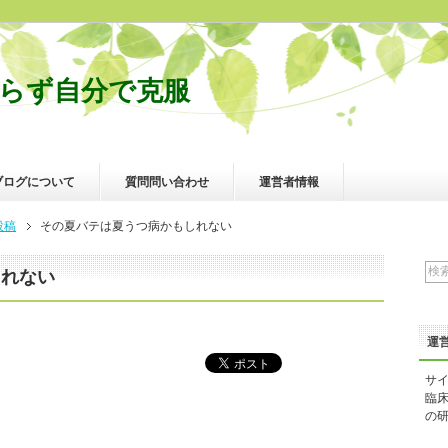
らず自分で克服
ブログについて
質問問い合わせ
運営者情報
投稿
その夏バテは夏うつ病かもしれない
しれない
運
サ
臨
の