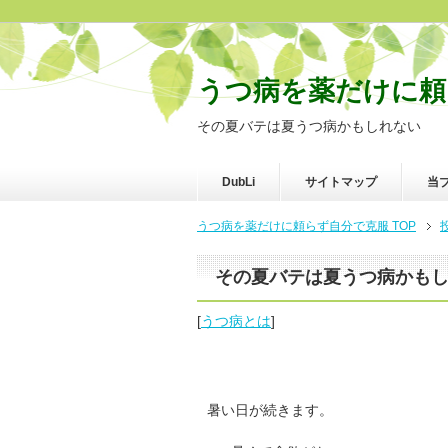
うつ病を薬だけに頼
その夏バテは夏うつ病かもしれない
DubLi
サイトマップ
当
うつ病を薬だけに頼らず自分で克服 TOP
その夏バテは夏うつ病かも
[
うつ病とは
]
暑い日が続きます。