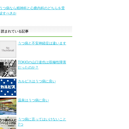
うつ病なら精神科と心療内科のどちらを受
診すべきか
く読まれている記事
うつ病と不安神経症は違います
TOKIOの山口達也は双極性障害
だったのか？
カルピスはうつ病に良い
温泉はうつ病に良い
うつ病に言ってはいけないこと
7つ