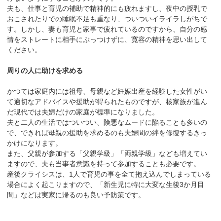
夫も、仕事と育児の補助で精神的にも疲れますし、夜中の授乳で
おこされたりでの睡眠不足も重なり、ついついイライラしがちで
す。しかし、妻も育児と家事で疲れているのですから、自分の感
情をストレートに相手にぶっつけずに、寛容の精神を思い出して
ください。
周りの人に助けを求める
かつては家庭内には祖母、母親など妊娠出産を経験した女性がい
て適切なアドバイスや援助が得られたものですが、核家族が進ん
だ現代では夫婦だけの家庭が標準になりました。
夫と二人の生活ではついつい、険悪なムードに陥ることも多いの
で、できれば母親の援助を求めるのも夫婦間の絆を修復するきっ
かけになります。
また、父親が参加する「父親学級」「両親学級」なども増えてい
ますので、夫も当事者意識を持って参加することも必要です。
産後クライシスは、1人で育児の事を全て抱え込んでしまっている
場合によく起こりますので、「新生児に特に大変な生後3か月目
間」などは実家に帰るのも良い予防策です。