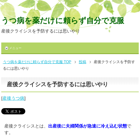
うつ病を薬だけに頼らず自分で克服
産後クライシスを予防するには思いやり
メニュー
うつ病を薬だけに頼らず自分で克服 TOP
投稿
産後クライシスを予防す
るには思いやり
産後クライシスを予防するには思いやり
[
産後うつ病
]
産後クライシスとは、
出産後に夫婦関係が急速に冷え込む状態
で
す。