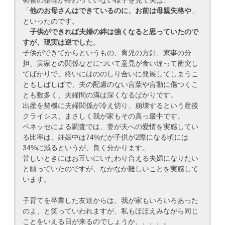
荷物の整理が終わっていない様子を見て夫は、
「
他のお母さんはできているのに、お前は母親失格や
」
といったのです。
子供ができれば夫婦の絆は強くなると思っていたので
すが、現実は逆でした
。
子供ができてからというもの、育児の方針、家事の分
担、実家との関係などについて意見が食い違って衝突し
てばかりで、終いにはののしり合いに発展してしまうこ
ともしばしばで、夫の配慮のない言葉や言動に傷つくこ
とも数多く、夫婦間の溝は深くなるばかりです。
出産を契機に夫婦関係が冷え切り、崩壊するという産後
クライシス、まさしく我が家もその真っ最中です。
ベネッセによる調査では、妻が夫への愛情を実感してい
る比率は、妊娠中は74%だが子供が2際になる頃には
34%に減るというが、良く分かります。
苦しいときにはお互いにいたわり合える夫婦になりたい
と願っていたのですが、なかなか難しいことを実感して
います。
子育てを卒業した友達からは、我が家もいろいろあった
のよ、と笑っていわれますが、私もほほえみながら同じ
ことをいえる日が来るのでしょうか、、、、。