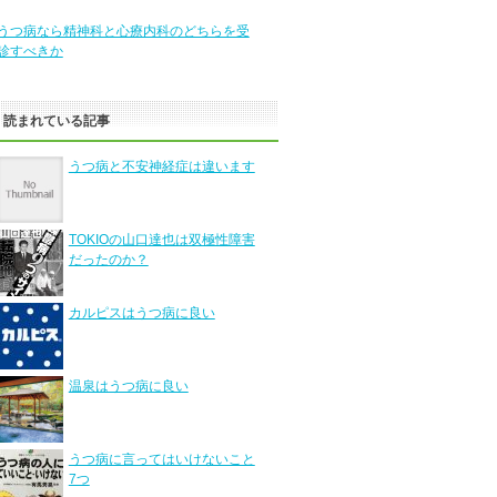
うつ病なら精神科と心療内科のどちらを受
診すべきか
く読まれている記事
うつ病と不安神経症は違います
TOKIOの山口達也は双極性障害
だったのか？
カルピスはうつ病に良い
温泉はうつ病に良い
うつ病に言ってはいけないこと
7つ