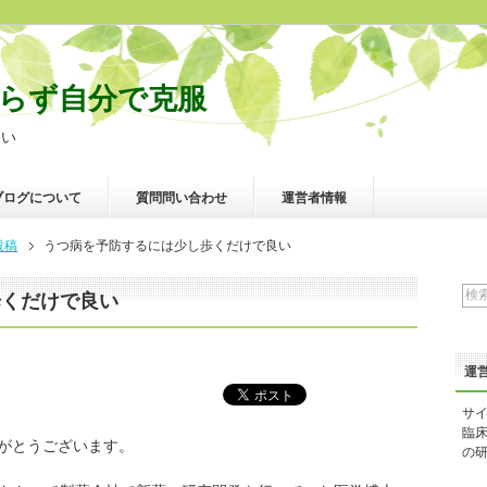
らず自分で克服
良い
ブログについて
質問問い合わせ
運営者情報
投稿
うつ病を予防するには少し歩くだけで良い
歩くだけで良い
運
サ
臨
がとうございます。
の