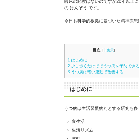
臨床の経験はないのですが20年以上
の けんぞう です。
今日も科学的根拠に基づいた精神疾患
目次
[
非表示
]
1
はじめに
2
少し歩くだけででうつ病を予防でき
3
うつ病は軽い運動で改善する
はじめに
うつ病は生活習慣病だとする研究も多
食生活
生活リズム
運動