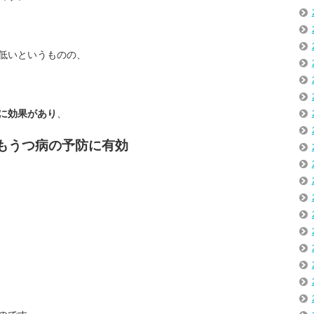
低いというものの、
に効果があり
、
でもうつ病の予防に有効