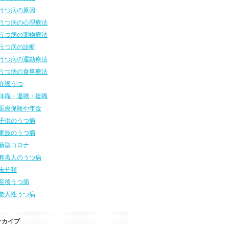
うつ病の原因
うつ病の心理療法
うつ病の薬物療法
うつ病の診断
うつ病の運動療法
うつ病の食事療法
介護うつ
休職・退職・復職
医療保険や年金
子供のうつ病
家族のうつ病
新型コロナ
有名人のうつ病
未分類
産後うつ病
老人性うつ病
ーカイブ