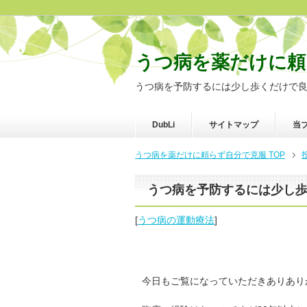
うつ病を薬だけに頼
うつ病を予防するには少し歩くだけで
DubLi
サイトマップ
当
うつ病を薬だけに頼らず自分で克服 TOP
うつ病を予防するには少し
[
うつ病の運動療法
]
今日もご覧になっていただきありあり