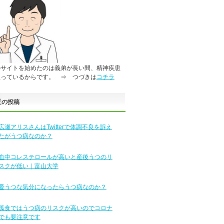
のサイトを始めたのは義弟が長い間、精神疾患
患っているからです。 ⇒ つづきは
コチラ
近の投稿
広瀬アリスさんはTwitterで体調不良を訴え
たがうつ病なのか？
血中コレステロールが高いと産後うつのリ
スクが低い｜富山大学
憂うつな気分になったらうつ病なのか？
孤食ではうつ病のリスクが高いのでコロナ
でも要注意です