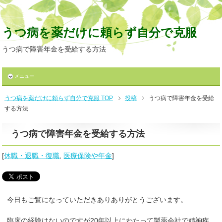
うつ病を薬だけに頼らず自分で克服
うつ病で障害年金を受給する方法
メニュー
うつ病を薬だけに頼らず自分で克服 TOP
投稿
うつ病で障害年金を受給
する方法
うつ病で障害年金を受給する方法
[
休職・退職・復職
,
医療保険や年金
]
今日もご覧になっていただきありありがとうございます。
臨床の経験はないのですが20年以上にわたって製薬会社で精神疾