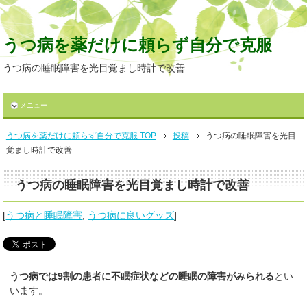
うつ病を薬だけに頼らず自分で克服
うつ病の睡眠障害を光目覚まし時計で改善
メニュー
うつ病を薬だけに頼らず自分で克服 TOP
投稿
うつ病の睡眠障害を光目
覚まし時計で改善
うつ病の睡眠障害を光目覚まし時計で改善
[
うつ病と睡眠障害
,
うつ病に良いグッズ
]
うつ病では9割の患者に不眠症状などの睡眠の障害がみられる
とい
います。